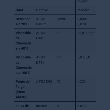
Incolor
Odor
Olfativo
Inodoro
Densidad
ASTM
g/cm³
0,850 a
e a 20°C
D4052
0,870
Viscosida
ASTM
cSt
28,8 a 35,2
de
D445
Cinemátic
a a 40°C
Viscosida
ASTM
cSt
5,0 a 6,0
de
D445
Cinemátic
a a 100°C
Ponto de
ASTM D92
°C
> 250
Fulgor
(Vaso
Aberto)
Faixa de
Interno
°C
3 a 310