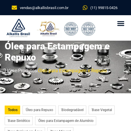
vendas@alkallisbrasil.com.br
(11) 99815-0426
Óleo para Estampagem e
Repuxo
Home
Produtos
Óleo para Estampagem e Repuxo
Todos
Óleo para Repuxo
Biodegradável
Base Vegetal
Base Sintético
Óleo para Estampagem de Alumínio