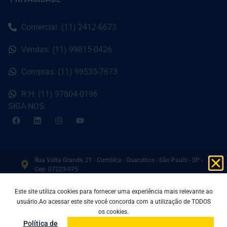
Comercial: (11) 2412-6673
Vendas: (11) 99815-0426
Compras: (11) 99535-7673
R.H: (11) 97804-0196
SIGA-NOS:
Rua Volta Grande, 21 - Cumbica - Guarulhos - São Paulo - SP -
Cep: 07223-075
(11) 2412-4228 / (11) 2412-6673 / (11) 2412-8424 / (11)
Este site utiliza cookies para fornecer uma experiência mais relevante ao
2412-6673
usuário.Ao acessar este site você concorda com a utilização de TODOS
os cookies.
(11) 99815-0426
Política de