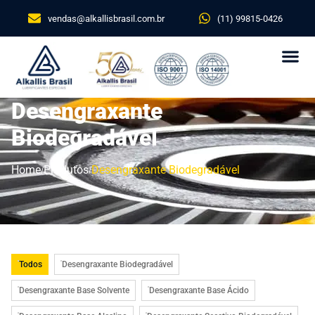
vendas@alkallisbrasil.com.br
(11) 99815-0426
Desengraxante
Biodegradável
Home
Produtos
Desengraxante Biodegradável
Todos
Desengraxante Biodegradável
Desengraxante Base Solvente
Desengraxante Base Ácido