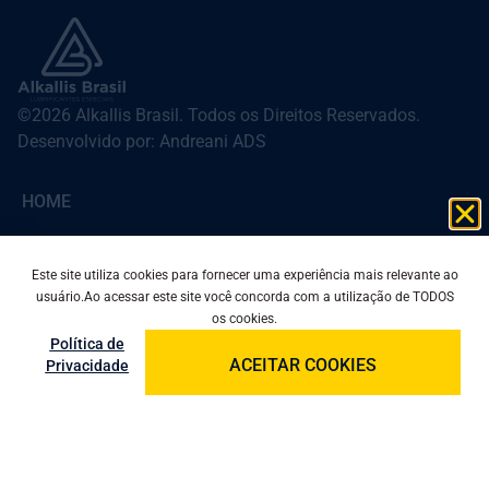
©2026 Alkallis Brasil. Todos os Direitos Reservados.
Desenvolvido por: Andreani ADS
HOME
QUEM SOMOS
Este site utiliza cookies para fornecer uma experiência mais relevante ao
usuário.Ao acessar este site você concorda com a utilização de TODOS
QUALIDADE
os cookies.
Política de
PRODUTOS
ACEITAR COOKIES
Privacidade
BLOG
CONTATO