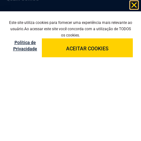
QUALIDADE
Este site utiliza cookies para fornecer uma experiência mais relevante ao
PRODUTOS
usuário.Ao acessar este site você concorda com a utilização de TODOS
os cookies.
Política de
ACEITAR COOKIES
BLOG
Privacidade
CONTATO
MAPA DO SITE
PRIVACIDADE
Comercial: (11) 2412-6673
Vendas: (11) 99815-0426
Compras: (11) 99535-7673