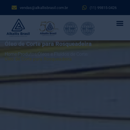
vendas@alkallisbrasil.com.br
(11) 99815-0426
Óleo de Corte para Rosqueadeira
Home
Produtos
Óleos e Fluídos de Corte
Óleo de Corte para Rosqueadeira