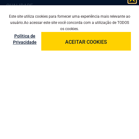
QUALIDADE
Este site utiliza cookies para fornecer uma experiência mais relevante ao
PRODUTOS
usuário.Ao acessar este site você concorda com a utilização de TODOS
os cookies.
Política de
BLOG
ACEITAR COOKIES
Privacidade
CONTATO
MAPA DO SITE
PRIVACIDADE
Comercial: (11) 2412-6673
Vendas: (11) 99815-0426
Compras: (11) 99535-7673