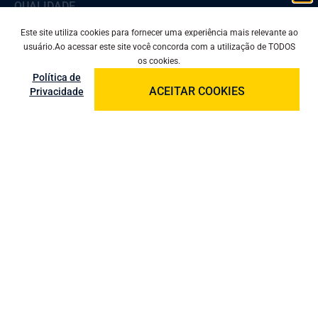
QUALIDADE
Este site utiliza cookies para fornecer uma experiência mais relevante ao
PRODUTOS
usuário.Ao acessar este site você concorda com a utilização de TODOS
os cookies.
Política de
BLOG
ACEITAR COOKIES
Privacidade
CONTATO
MAPA DO SITE
PRIVACIDADE
Comercial: (11) 2412-6673
Vendas: (11) 99815-0426
Compras: (11) 99535-7673
R.H: (11) 97804-0196