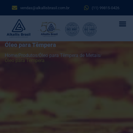
vendas@alkallisbrasil.com.br
(11) 99815-0426
Óleo para Têmpera
Home
Produtos
Óleo para Têmpera de Metais
Óleo para Têmpera