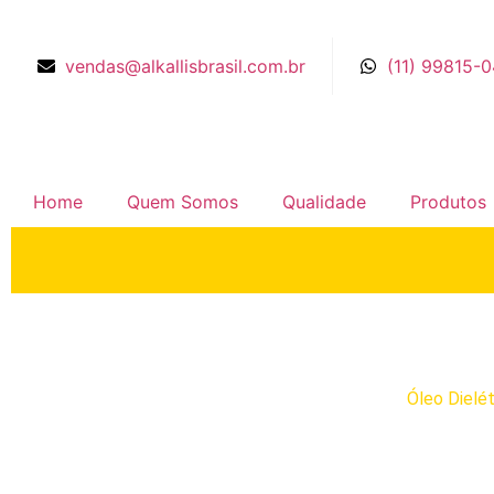
vendas@alkallisbrasil.com.br
(11) 99815-
Home
Quem Somos
Qualidade
Produtos
Óleo Dielétrico
Home
Produtos
Óleo para Eletroerosão
Óleo Dielét