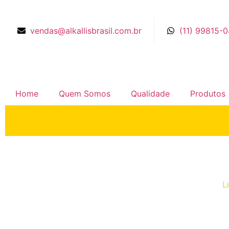
vendas@alkallisbrasil.com.br
(11) 99815-
Home
Quem Somos
Qualidade
Produtos
Limpa Vidros
Home
Produtos
Limpeza Profissional - Ecologica
L